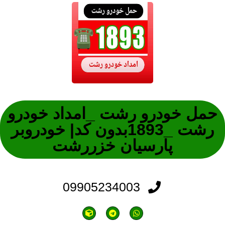
حمل خودرو رشت _امداد خودرو
رشت _1893بدون کد| خودروبر
پارسیان خزررشت
09905234003