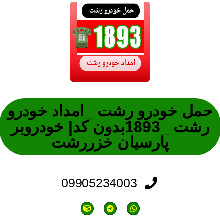
حمل خودرو رشت _امداد خودرو
رشت _1893بدون کد| خودروبر
پارسیان خزررشت
09905234003