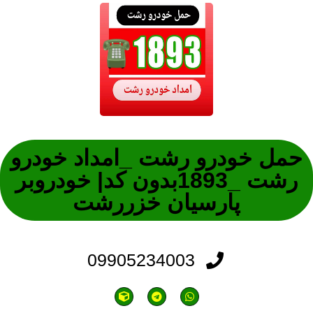
حمل خودرو رشت _امداد خودرو
رشت _1893بدون کد| خودروبر
پارسیان خزررشت
09905234003