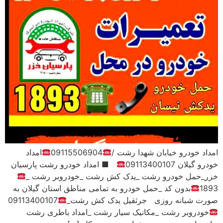
امداد خودرو خیابان شهدا رشت /
09115506904
امداد
خودرو گیلان 09113400107
■ امداد خودرو رشت پارسیان
خزر_حمل خودرو رشت _یدک کش رشت _خودروبر رشت _
1893
بدون کد _حمل خودرو به تمامی‌ مناطق استان گیلان به
صورت شبانه روزی جرثقیل یدک کش رشت_
09113400107
خودروبر رشت _مکانیک سیار رشت _امداد باطری رشت