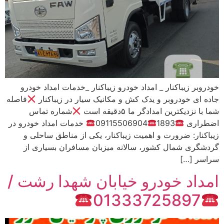
خودروبر زیباکنار _ امداد خودرو زیباکنار _خدمات امداد خودرو
جاده ای خودروبر و یدک کش و مکانیک سیار در زیباکنار
فاصله
شما با نزدیکترین امدادگر ما ۵دقیقه است
شماره تماس
اضطراری
1893
09115506904
خدمات امداد خودرو در
زیباکنار: ضرورت و اهمیت زیباکنار، یکی از مناطق ساحلی و
گردشگری شمال کشور، سالانه میزبان مسافران بسیاری از
سراسر […]
امداد خودرو خیابان شهدا رشت /
01333725897