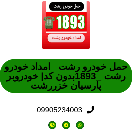
حمل خودرو رشت _امداد خودرو
رشت _1893بدون کد| خودروبر
پارسیان خزررشت
09905234003