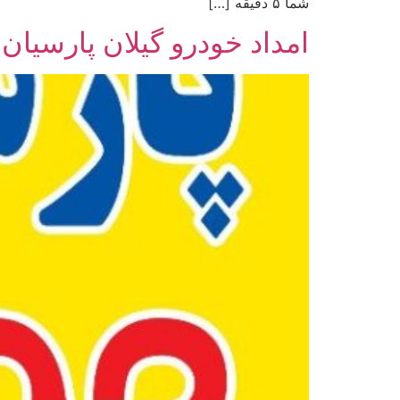
شما ۵ دقیقه […]
امداد خودرو گیلان پارسیان |۱۸۹۳ بدون کد تلفن امد