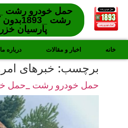
حمل خودرو رشت _ا
رشت _1893
پارسیان خز
خانه
اخبار و مقالات
درباره ما
برچسب:
خبرهای امر
حمل خودرو رشت _حمل خود