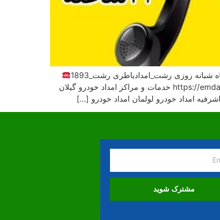
_شماره درخواست خودروبررشت09113400107 https://emdadkhodrogilan.ir² خدمات و مراکز امداد خودرو گیلان
شرفیه امداد خودرو لولمان امداد خودرو […]
مشترک شوید