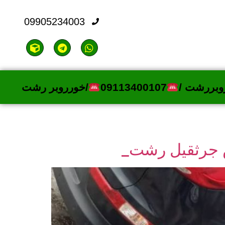
09905234003
وبررشت /
09113400107
/خورروبر رشت
 جرثقیل رشت_