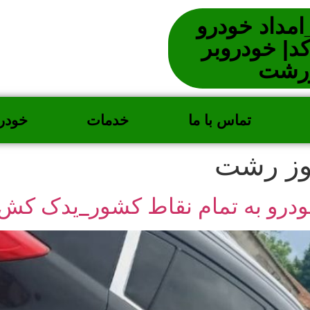
مداد خودرو
بدون کد| خودروبر
ررشت
تماس با ما
خدمات
خودر
وز رشت
رو به تمام نقاط کشور_یدک کش