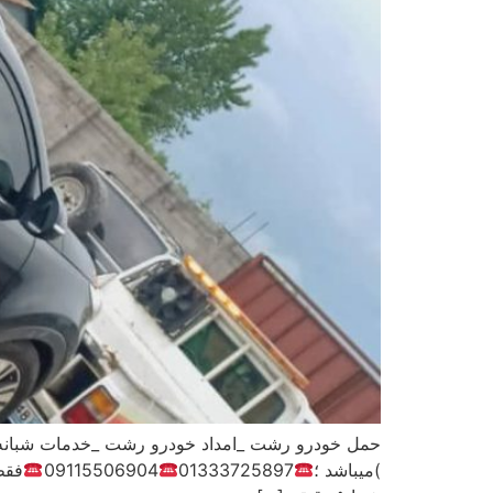
حمل خودرو رشت _امداد خودرو رشت _خدمات شبانه ر
)میباشد ؛
01333725897
09115506904
فقط