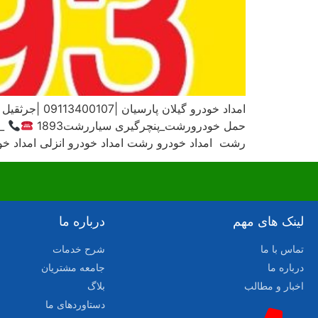
امداد خودرو گیلان پارسیان |09113400107 |جرثقیل نیسان رشت،کفی رشت_خودروبررشت_خودروبر کفی رشت_تعمیرگاه شبانه روزی رشت_امدادباطری رشت_1893
حمل خودرورشت_پنچرگیری سیاررشت1893
رشت امداد خودرو رشت امداد خودرو انزلی امداد خودر
لینک های مهم
درباره ما
تماس با ما
شرح خدمات
درباره ما
جامعه مشتریان
اخبار و مطالب
بلاگ
دستاوردهای ما