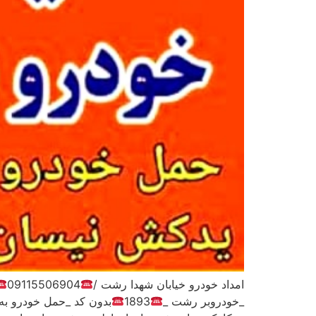
امداد خودرو خیابان شهدا رشت /
09115506904
_خودروبر رشت _
1893
بدون کد _حمل خودرو ب