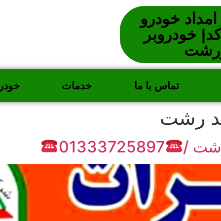
مداد خودرو
بدون کد| خودروبر
ررشت
تماس با ما
خدمات
خودر
د رشت
رشت /
01333725897