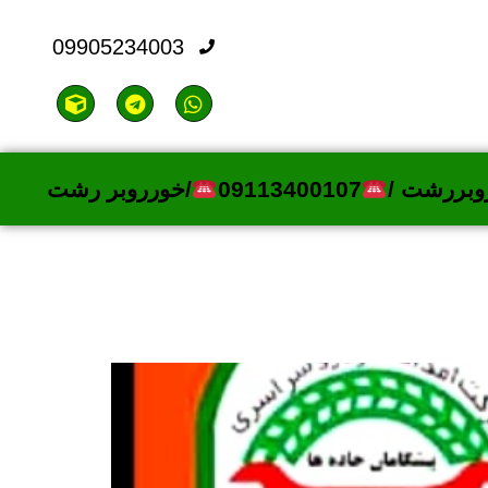
09905234003
وبررشت /
09113400107
/خورروبر رشت