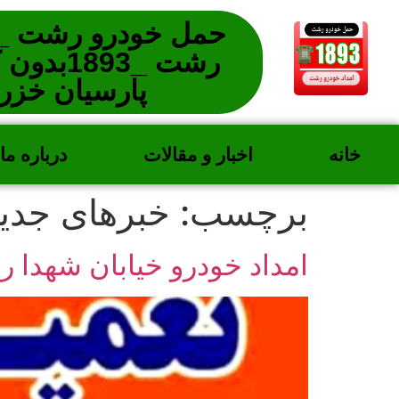
حمل خودرو رشت _ا
رشت _1893
پارسیان خز
خانه
اخبار و مقالات
درباره ما
برچسب:
خبرهای جدی
امداد خودرو خیابان شهدا 