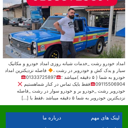
امداد خودرو رشت _خدمات شبانه روزی امداد خودرو و مکانیک
سیار و یدک کش و خودروبر در رشت ،
فاصله نزدیکترین امداد
خودرو به شما ( ۵ دقیقه )میباشد ؛
01333725897
09115506904
فقط بایک تماس در کنار شماهستیم
خودروبر رشت _خودرو بر و خودرو سوار در رشت _فاصله
نزدیکترین خودروبر به شما ۵ دقیقه میباشد ،فقط با […]
لینک های مهم
درباره ما