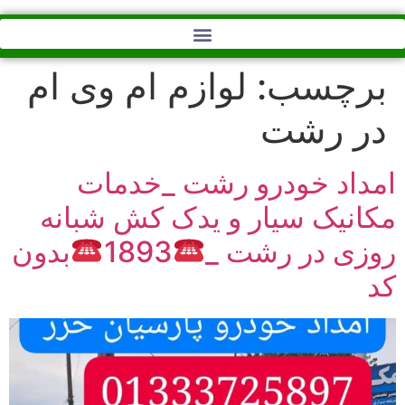
خودروبررشت /
/خورروبر رشت
برچسب:
لوازم ام وی ام
در رشت
امداد خودرو رشت _خدمات
مکانیک سیار و یدک کش شبانه
روزی در رشت _
1893
بدون
کد