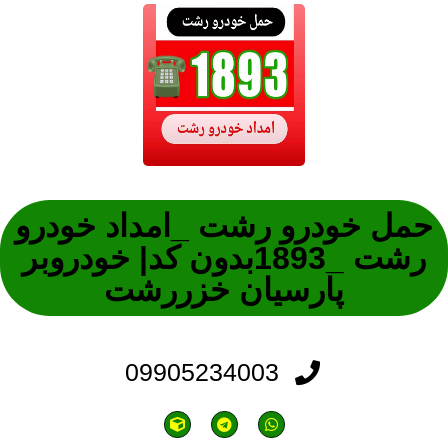
حمل خودرو رشت _امداد خودرو
رشت _1893بدون کد| خودروبر
پارسیان خزررشت
09905234003